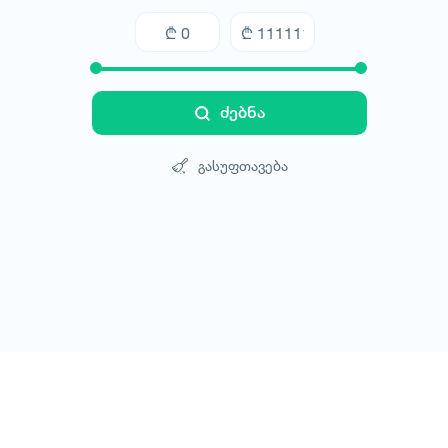
ძებნა
გასუფთავება
ტურები
სასტუმროები
ტრანსპორტი
ბლოგი
კონტ