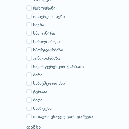
გურია
სამეგრელო
რესტორანი
სვანეთი
დახურული აუზი
რაჭა-ლეჩხუმი
საუნა
აჭარა
სპა ცენტრი
აფხაზეთი
საბილიარდო
სპორტდარბაზი
კინოდარბაზი
საკონფერენციო დარბაზი
ბარი
საბავშვო ოთახი
ტერასა
ბაღი
სამრეცხაო
შინაური ცხოველების დაშვება
თანხა