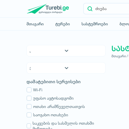
მთავარი
ტურები
სასტუმროები
ბლო
სას
მთავარი /
5* სასტუმროები
4* სასტუმროები
3* სასტუმროები
ქვემო ქართლი
დამატებითი სერვისები
ჰოსტელები
კახეთი
საოჯახო სასტუმროები
Wi-Fi
თბილისი
აპარტამენტები
უფასო ავტოსადგომი
მცხეთა-მთიანეთი
კოტეჯები
ოთახი არამწეველთათვის
შიდა ქართლი
სამცხე-ჯავახეთი
საოჯახო ოთახები
იმერეთი
საკვების და სასმელის ოთახში
მიწოდება