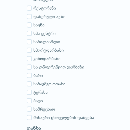
გურია
სამეგრელო
რესტორანი
სვანეთი
დახურული აუზი
რაჭა-ლეჩხუმი
საუნა
აჭარა
სპა ცენტრი
აფხაზეთი
საბილიარდო
სპორტდარბაზი
კინოდარბაზი
საკონფერენციო დარბაზი
ბარი
საბავშვო ოთახი
ტერასა
ბაღი
სამრეცხაო
შინაური ცხოველების დაშვება
თანხა