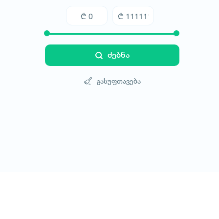
ძებნა
გასუფთავება
ტურები
სასტუმროები
ტრანსპორტი
ბლოგი
კონტ