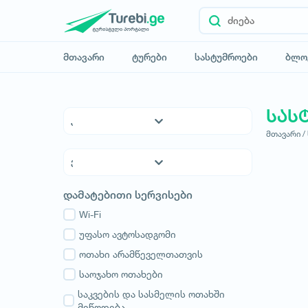
მთავარი
ტურები
სასტუმროები
ბლო
სას
მთავარი /
5* სასტუმროები
4* სასტუმროები
3* სასტუმროები
ქვემო ქართლი
დამატებითი სერვისები
ჰოსტელები
კახეთი
საოჯახო სასტუმროები
Wi-Fi
თბილისი
აპარტამენტები
უფასო ავტოსადგომი
მცხეთა-მთიანეთი
კოტეჯები
ოთახი არამწეველთათვის
შიდა ქართლი
სამცხე-ჯავახეთი
საოჯახო ოთახები
იმერეთი
საკვების და სასმელის ოთახში
მიწოდება