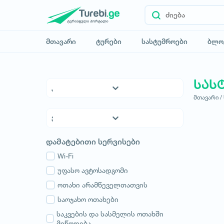
მთავარი
ტურები
სასტუმროები
ბლო
სას
მთავარი /
5* სასტუმროები
4* სასტუმროები
3* სასტუმროები
ქვემო ქართლი
დამატებითი სერვისები
ჰოსტელები
კახეთი
საოჯახო სასტუმროები
Wi-Fi
თბილისი
აპარტამენტები
უფასო ავტოსადგომი
მცხეთა-მთიანეთი
კოტეჯები
ოთახი არამწეველთათვის
შიდა ქართლი
სამცხე-ჯავახეთი
საოჯახო ოთახები
იმერეთი
საკვების და სასმელის ოთახში
მიწოდება