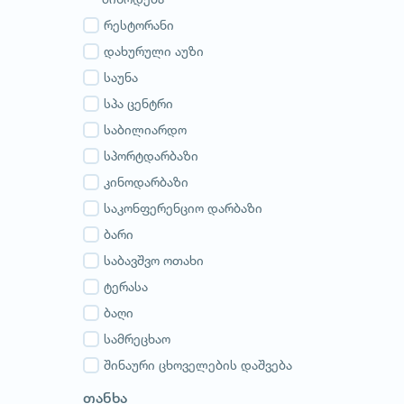
გურია
სამეგრელო
რესტორანი
სვანეთი
დახურული აუზი
რაჭა-ლეჩხუმი
საუნა
აჭარა
სპა ცენტრი
აფხაზეთი
საბილიარდო
სპორტდარბაზი
კინოდარბაზი
საკონფერენციო დარბაზი
ბარი
საბავშვო ოთახი
ტერასა
ბაღი
სამრეცხაო
შინაური ცხოველების დაშვება
თანხა