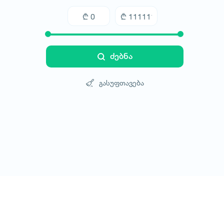
ძებნა
გასუფთავება
ტურები
სასტუმროები
ტრანსპორტი
ბლოგი
კონტ