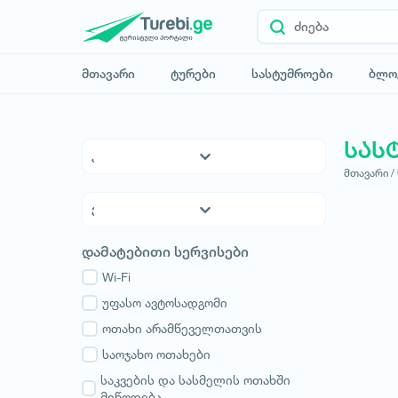
მთავარი
ტურები
სასტუმროები
ბლო
სას
მთავარი /
5* სასტუმროები
4* სასტუმროები
3* სასტუმროები
ქვემო ქართლი
დამატებითი სერვისები
ჰოსტელები
კახეთი
საოჯახო სასტუმროები
Wi-Fi
თბილისი
აპარტამენტები
უფასო ავტოსადგომი
მცხეთა-მთიანეთი
კოტეჯები
ოთახი არამწეველთათვის
შიდა ქართლი
სამცხე-ჯავახეთი
საოჯახო ოთახები
იმერეთი
საკვების და სასმელის ოთახში
მიწოდება