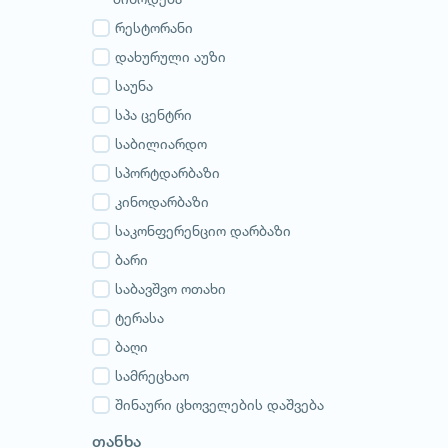
გურია
სამეგრელო
რესტორანი
სვანეთი
დახურული აუზი
რაჭა-ლეჩხუმი
საუნა
აჭარა
სპა ცენტრი
აფხაზეთი
საბილიარდო
სპორტდარბაზი
კინოდარბაზი
საკონფერენციო დარბაზი
ბარი
საბავშვო ოთახი
ტერასა
ბაღი
სამრეცხაო
შინაური ცხოველების დაშვება
თანხა