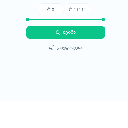
ძებნა
გასუფთავება
ტურები
სასტუმროები
ტრანსპორტი
ბლოგი
კონტ