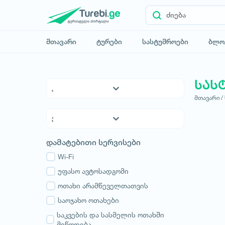
მთავარი
ტურები
სასტუმროები
ბლო
სას
მთავარი /
5* სასტუმროები
4* სასტუმროები
3* სასტუმროები
ქვემო ქართლი
დამატებითი სერვისები
ჰოსტელები
კახეთი
საოჯახო სასტუმროები
Wi-Fi
თბილისი
აპარტამენტები
უფასო ავტოსადგომი
მცხეთა-მთიანეთი
კოტეჯები
ოთახი არამწეველთათვის
შიდა ქართლი
სამცხე-ჯავახეთი
საოჯახო ოთახები
იმერეთი
საკვების და სასმელის ოთახში
მიწოდება