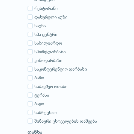
გურია
სამეგრელო
რესტორანი
სვანეთი
დახურული აუზი
რაჭა-ლეჩხუმი
საუნა
აჭარა
სპა ცენტრი
აფხაზეთი
საბილიარდო
სპორტდარბაზი
კინოდარბაზი
საკონფერენციო დარბაზი
ბარი
საბავშვო ოთახი
ტერასა
ბაღი
სამრეცხაო
შინაური ცხოველების დაშვება
თანხა