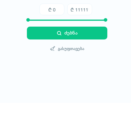
ძებნა
გასუფთავება
ტურები
სასტუმროები
ტრანსპორტი
ბლოგი
კონტ