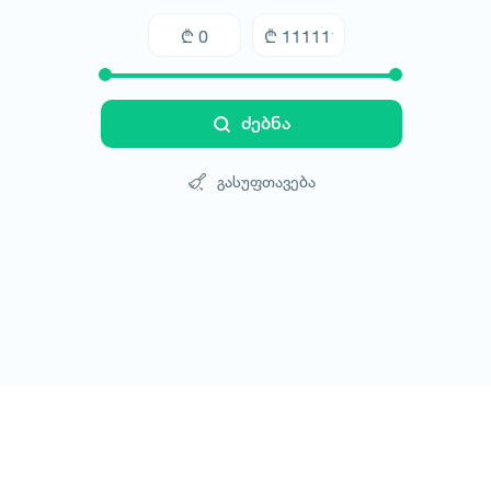
ძებნა
გასუფთავება
ტურები
სასტუმროები
ტრანსპორტი
ბლოგი
კონტ