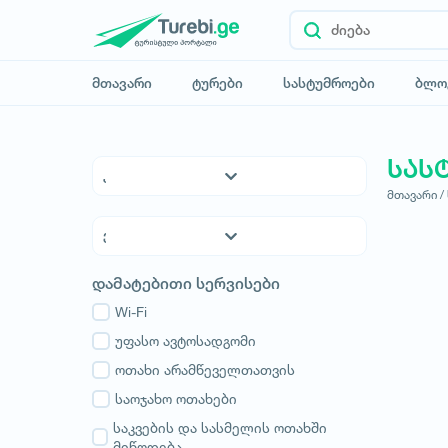
მთავარი
ტურები
სასტუმროები
ბლო
სას
მთავარი /
5* სასტუმროები
4* სასტუმროები
3* სასტუმროები
ქვემო ქართლი
დამატებითი სერვისები
ჰოსტელები
კახეთი
საოჯახო სასტუმროები
Wi-Fi
თბილისი
აპარტამენტები
უფასო ავტოსადგომი
მცხეთა-მთიანეთი
კოტეჯები
ოთახი არამწეველთათვის
შიდა ქართლი
სამცხე-ჯავახეთი
საოჯახო ოთახები
იმერეთი
საკვების და სასმელის ოთახში
მიწოდება