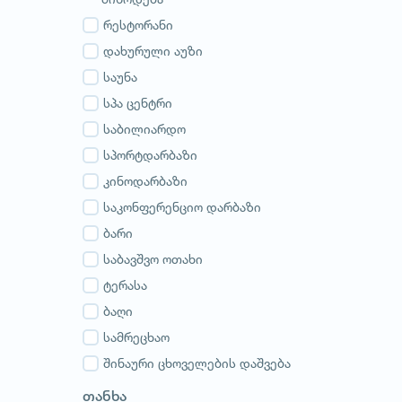
გურია
სამეგრელო
რესტორანი
სვანეთი
დახურული აუზი
რაჭა-ლეჩხუმი
საუნა
აჭარა
სპა ცენტრი
აფხაზეთი
საბილიარდო
სპორტდარბაზი
კინოდარბაზი
საკონფერენციო დარბაზი
ბარი
საბავშვო ოთახი
ტერასა
ბაღი
სამრეცხაო
შინაური ცხოველების დაშვება
თანხა