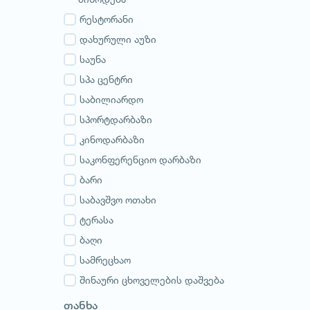
გურია
სამეგრელო
რესტორანი
სვანეთი
დახურული აუზი
რაჭა-ლეჩხუმი
საუნა
აჭარა
სპა ცენტრი
აფხაზეთი
საბილიარდო
სპორტდარბაზი
კინოდარბაზი
საკონფერენციო დარბაზი
ბარი
საბავშვო ოთახი
ტერასა
ბაღი
სამრეცხაო
შინაური ცხოველების დაშვება
თანხა