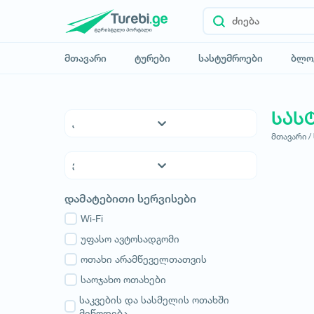
მთავარი
ტურები
სასტუმროები
ბლო
სას
მთავარი /
5* სასტუმროები
4* სასტუმროები
3* სასტუმროები
ქვემო ქართლი
დამატებითი სერვისები
ჰოსტელები
კახეთი
საოჯახო სასტუმროები
Wi-Fi
თბილისი
აპარტამენტები
უფასო ავტოსადგომი
მცხეთა-მთიანეთი
კოტეჯები
ოთახი არამწეველთათვის
შიდა ქართლი
სამცხე-ჯავახეთი
საოჯახო ოთახები
იმერეთი
საკვების და სასმელის ოთახში
მიწოდება