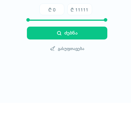
ძებნა
გასუფთავება
ტურები
სასტუმროები
ტრანსპორტი
ბლოგი
კონტ