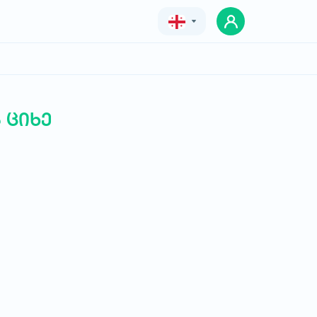
Geo
Eng
Rus
 ციხე