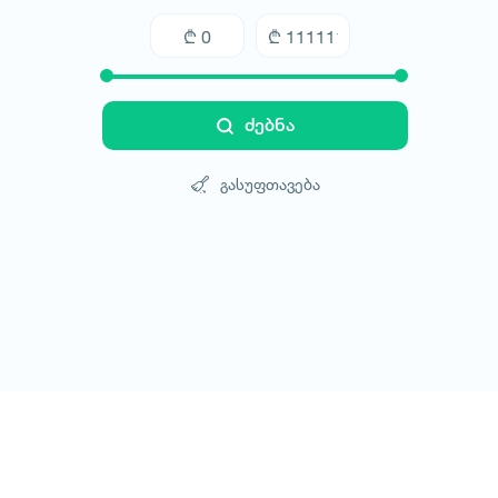
ძებნა
გასუფთავება
ტურები
სასტუმროები
ტრანსპორტი
ბლოგი
კონტ