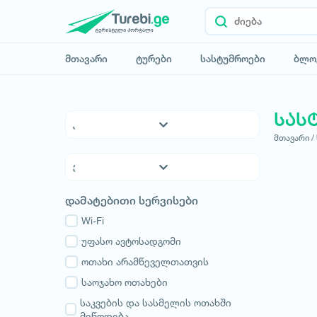
მთავარი
ტურები
სასტუმროები
ბლო
სას
მთავარი /
5* სასტუმროები
4* სასტუმროები
3* სასტუმროები
ქვემო ქართლი
დამატებითი სერვისები
ჰოსტელები
კახეთი
საოჯახო სასტუმროები
Wi-Fi
თბილისი
აპარტამენტები
უფასო ავტოსადგომი
მცხეთა-მთიანეთი
კოტეჯები
ოთახი არამწეველთათვის
შიდა ქართლი
სამცხე-ჯავახეთი
საოჯახო ოთახები
იმერეთი
საკვების და სასმელის ოთახში
მიწოდება