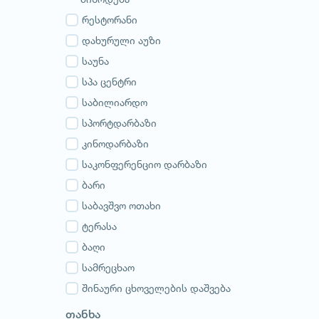
გურია
სამეგრელო
რესტორანი
სვანეთი
დახურული აუზი
რაჭა-ლეჩხუმი
საუნა
აჭარა
სპა ცენტრი
აფხაზეთი
საბილიარდო
სპორტდარბაზი
კინოდარბაზი
საკონფერენციო დარბაზი
ბარი
საბავშვო ოთახი
ტერასა
ბაღი
სამრეცხაო
შინაური ცხოველების დაშვება
თანხა