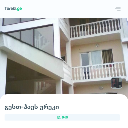
Geo
Eng
მოითხოვე სასტუმრო
გესთ-ჰაუს ურეკი
ID: 940