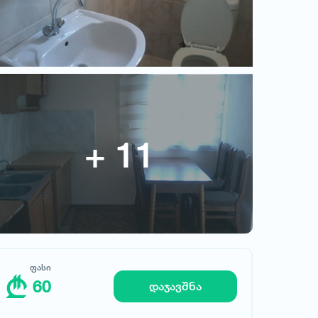
ფასი
60
ფასი
60
დაჯავშნა