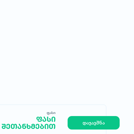
ფასი
ფასი
მოითხოვე სასტუმრო
დაჯავშნა
შეთანხმებით