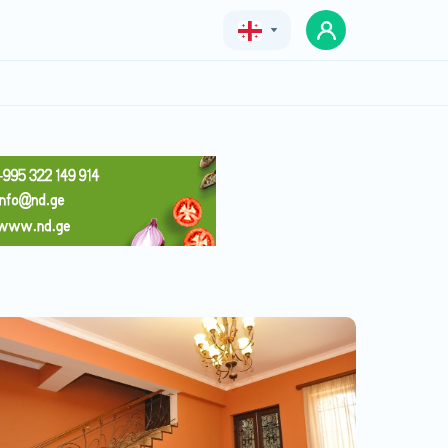
Geo
Eng
Rus