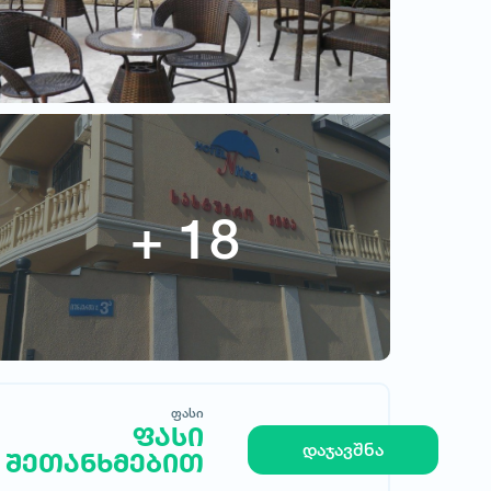
ფასი
ფასი
მოითხოვე სასტუმრო
დაჯავშნა
შეთანხმებით