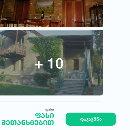
ფასი
ფასი
მოითხოვე სასტუმრო
დაჯავშნა
შეთანხმებით