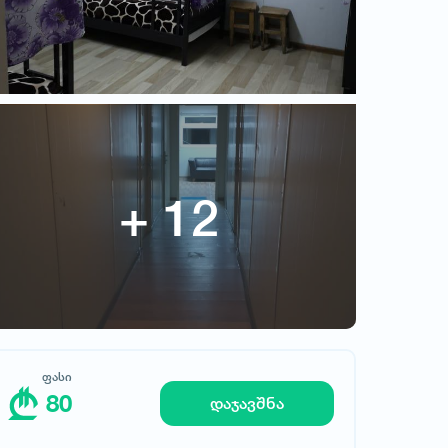
80
ფასი
80
დაჯავშნა
მოითხოვე სასტუმრო