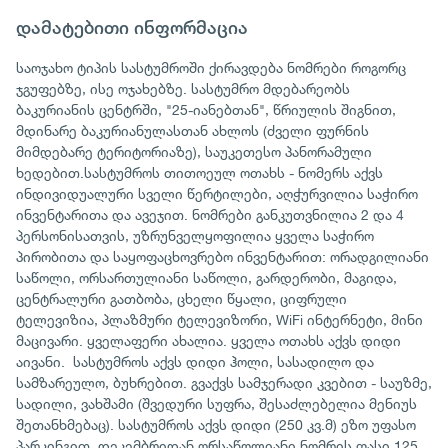
დამატებითი ინფორმაცია
საოჯახო ტიპის სასტუმროში ქირავდება ნომრები როგორც
ჯგუფებზე, ისე ოჯახებზე. სასტუმრო მდებარეობს
ბაკურიანის ცენტრში, "25-იანებთან", წრიულის შიგნით,
მდინარე ბაკურიანულასთან ახლოს (ძველი ფურნის
მიმდებარე ტერიტორიაზე), საუკეთესო პანორამული
ხედებით.სასტუმროს თითოეულ ოთახს - ნომერს აქვს
ინდივიდუალური სველი წერტილები, აღჭურვილია საჭირო
ინვენტარითა და ავეჯით. ნომრები განკუთვნილია 2 და 4
პერსონისათვის, უზრუნველყოფილია ყველა საჭირო
პირობითა და საყოფაცხოვრებო ინვენტარით: ორადგილიანი
საწოლი, ორსართულიანი საწოლი, გარდერობი, მაგიდა,
ცენტრალური გათბობა, ცხელი წყალი, ციფრული
ტელევიზია, პლაზმური ტელევიზორი, WiFi ინტერნეტი, მინი
მაცივარი. ყველაფერი ახალია. ყველა ოთახს აქვს დიდი
აივანი. სასტუმროს აქვს დიდი ჰოლი, სასადილო და
სამზარეულო, ბუხრებით. გვაქვს სამჯერადი კვებით - საუზმე,
სადილი, ვახშამი (შვედური სუფრა, შესაძლებელია მენიუს
შეთანხმებაც). სასტუმროს აქვს დიდი (250 კვ.მ) ეზო უფასო
პარკინგით. დეკემბრიდან ორსაწოლიანი ნომრის ფასი 125