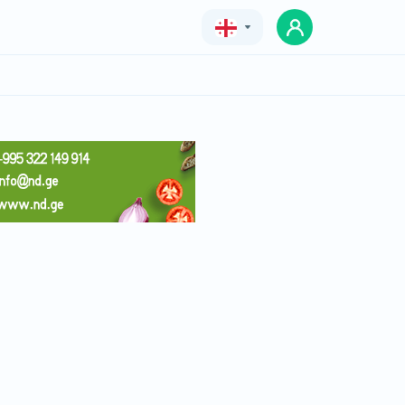
Geo
Eng
Rus
გიალო
ფასი
20