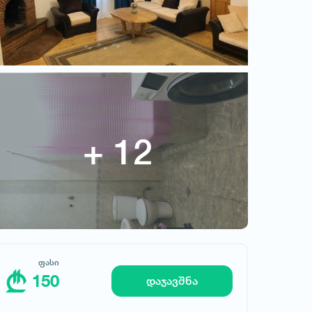
ფასი
150
მოითხოვე სასტუმრო
დაჯავშნა