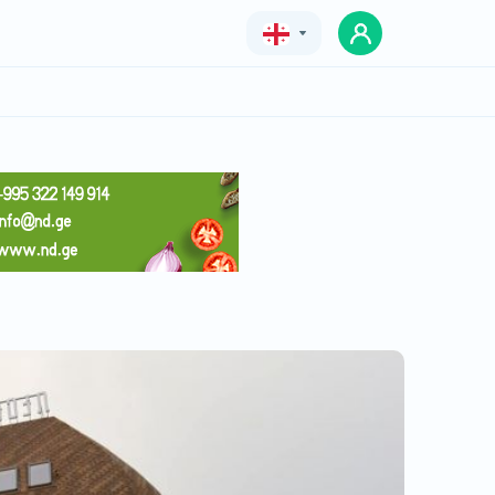
Geo
Eng
Rus