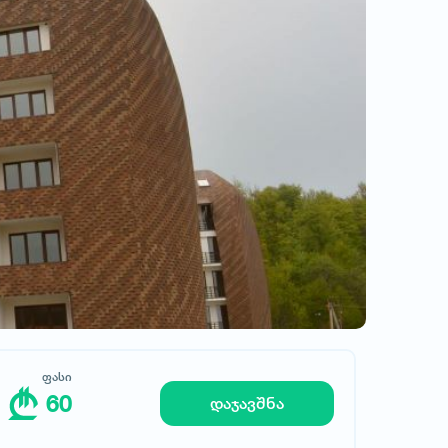
ფასი
ჰეისტეკი
60
დაჯავშნა
ფასი