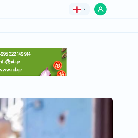
Geo
Eng
Rus