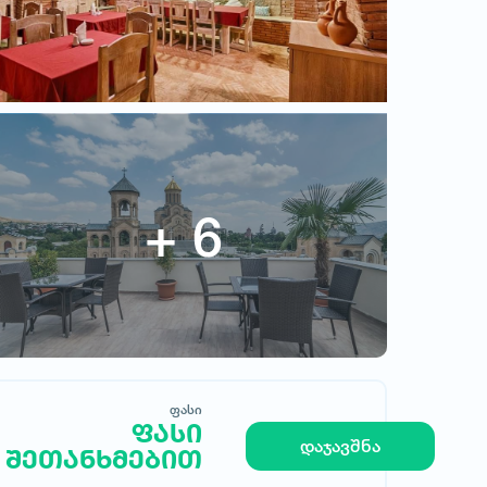
ფასი
ფასი შეთანხმებით
ფასი
ფასი
დაჯავშნა
შეთანხმებით