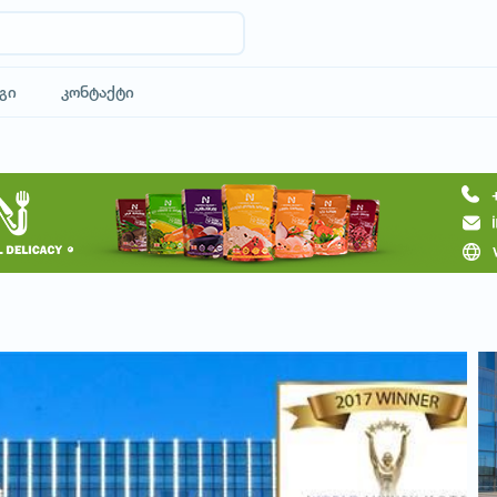
გი
კონტაქტი
მოითხოვე სასტუმრო