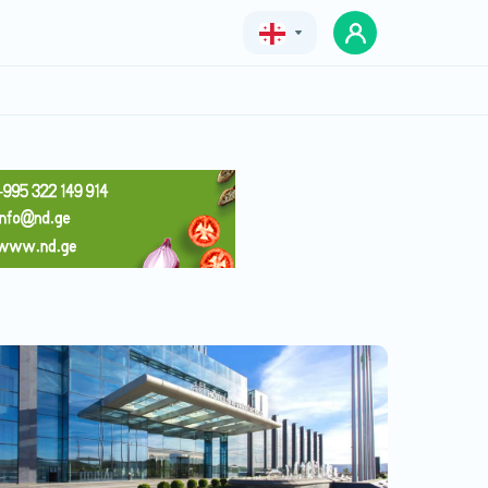
Geo
Eng
Rus