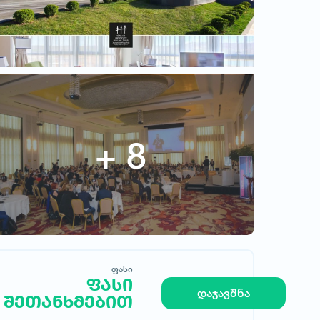
ჰუალინგ თბილისი
ფასი
ფასი შეთანხმებით
ფასი
ფასი
დაჯავშნა
შეთანხმებით