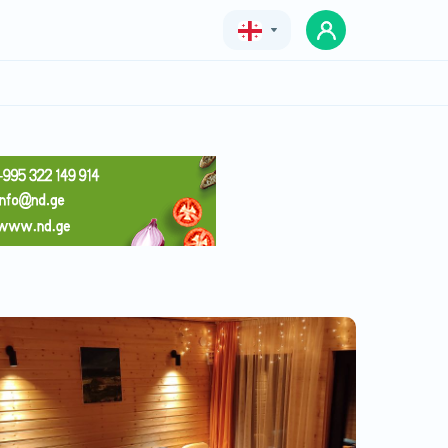
Geo
Eng
Rus