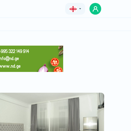
Geo
Eng
Rus