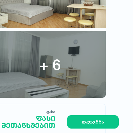
საოჯახო სასტუმრო ბორჯომი
ფასი
ფასი შეთანხმებით
ფასი
ფასი
დაჯავშნა
შეთანხმებით