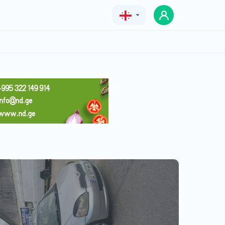
Geo
Eng
Rus