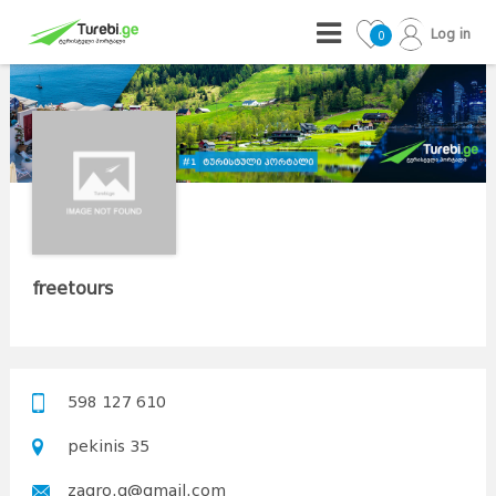
Log in
0
freetours
598 127 610
pekinis 35
zaqro.q@gmail.com