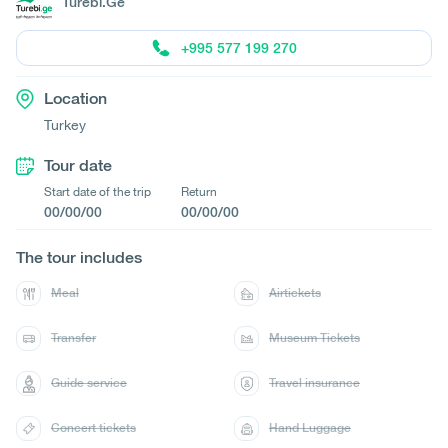
Turebi.Ge
+995 577 199 270
Location
Turkey
Tour date
Start date of the trip
Return
00/00/00
00/00/00
The tour includes
Meal
Airtickets
Transfer
Museum Tickets
Guide service
Travel insurance
Concert tickets
Hand Luggage