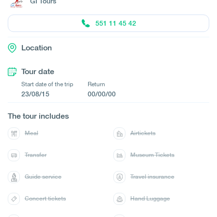
GI Tours
551 11 45 42
Location
Tour date
Start date of the trip
Return
23/08/15
00/00/00
The tour includes
Meal
Airtickets
Transfer
Museum Tickets
Guide service
Travel insurance
Concert tickets
Hand Luggage