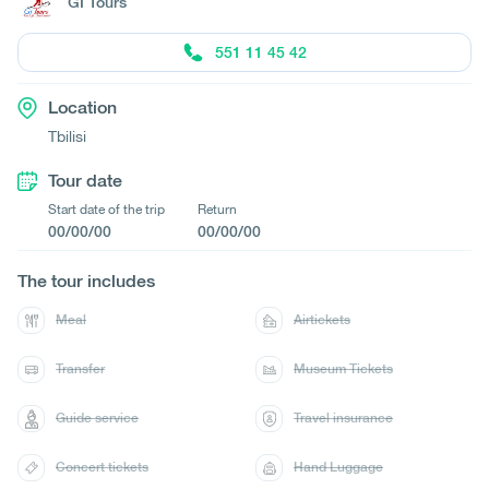
GI Tours
551 11 45 42
Location
Tbilisi
Tour date
Start date of the trip
Return
00/00/00
00/00/00
The tour includes
Meal
Airtickets
Transfer
Museum Tickets
Guide service
Travel insurance
Concert tickets
Hand Luggage