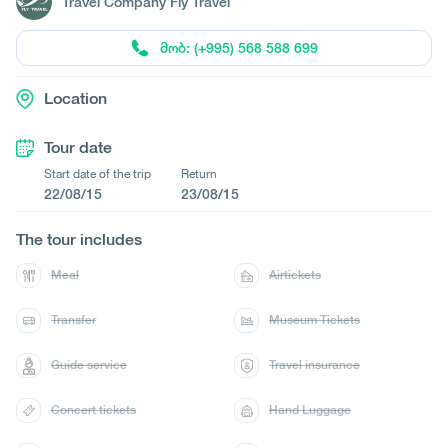
Travel Company Fly Travel
მობ: (+995) 568 588 699
Location
Tour date
Start date of the trip
Return
22/08/15
23/08/15
The tour includes
Meal
Airtickets
Transfer
Museum Tickets
Guide service
Travel insurance
Concert tickets
Hand Luggage