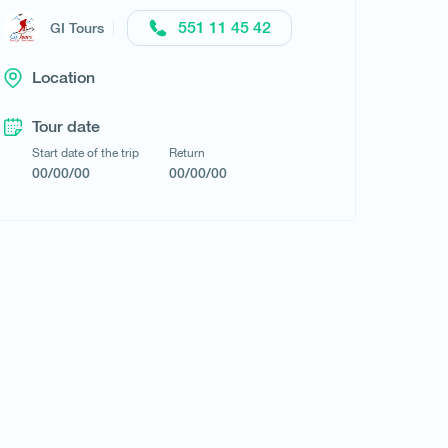
551 11 45 42
GI Tours
Request a tour
Location
Tour date
Start date of the trip
Return
00/00/00
00/00/00