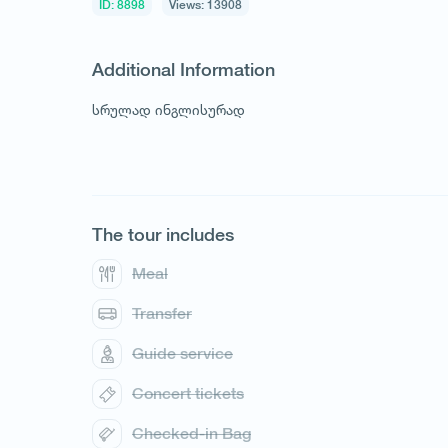
ID: 8898
Views: 13908
Additional Information
სრულად ინგლისურად
1
/
1
The tour includes
Meal
Transfer
Guide service
Concert tickets
Checked-in Bag