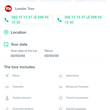
Leader Tour
592 15 15 37 ან 599 45
592 15 15 37 ან 599 45
15 50
15 50
Location
Tour date
Start date of the trip
Return
00/00/00
00/00/00
The tour includes
Meal
Airtickets
Transfer
Museum Tickets
Guide service
Travel insurance
Concert tickets
Hand Luggage