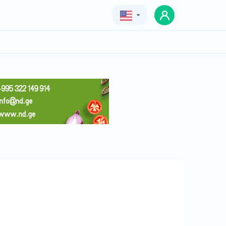
Geo
Eng
Rus