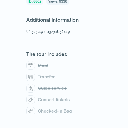
ID: 8802
Views: 9336
Additional Information
სრულად ინგლისურად
1
/
1
The tour includes
Meal
Transfer
Guide service
Concert tickets
Checked-in Bag