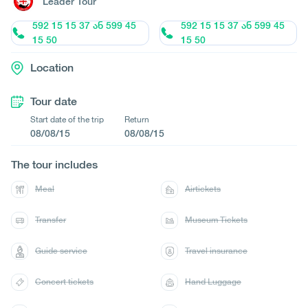
Leader Tour
592 15 15 37 ან 599 45
592 15 15 37 ან 599 45
15 50
15 50
Location
Tour date
Start date of the trip
Return
08/08/15
08/08/15
The tour includes
Meal
Airtickets
Transfer
Museum Tickets
Guide service
Travel insurance
Concert tickets
Hand Luggage