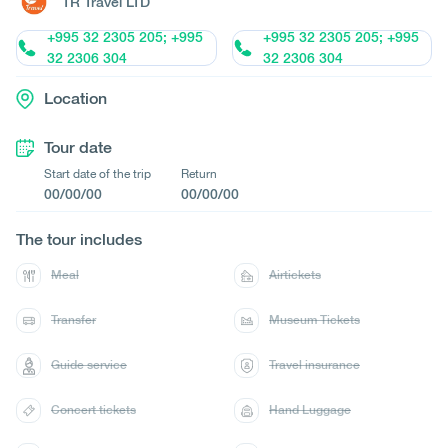
TR Travel LTD
+995 32 2305 205; +995
+995 32 2305 205; +995
32 2306 304
32 2306 304
Location
Tour date
Start date of the trip
Return
00/00/00
00/00/00
The tour includes
Meal
Airtickets
Transfer
Museum Tickets
Guide service
Travel insurance
Concert tickets
Hand Luggage