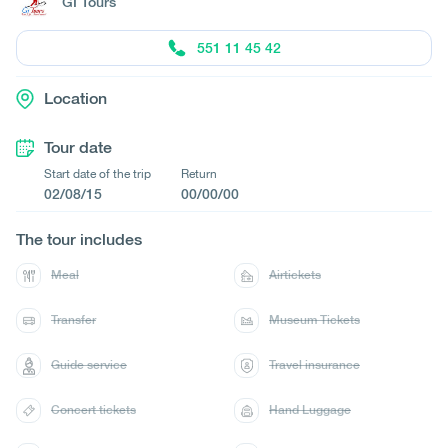
GI Tours
551 11 45 42
Location
Tour date
Start date of the trip
Return
02/08/15
00/00/00
The tour includes
Meal
Airtickets
Transfer
Museum Tickets
Guide service
Travel insurance
Concert tickets
Hand Luggage