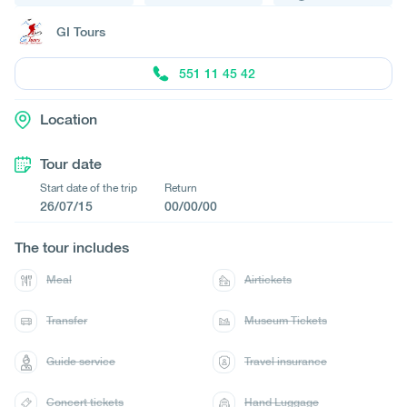
GI Tours
551 11 45 42
Location
Tour date
Start date of the trip
Return
26/07/15
00/00/00
The tour includes
Meal
Airtickets
Transfer
Museum Tickets
Guide service
Travel insurance
Concert tickets
Hand Luggage