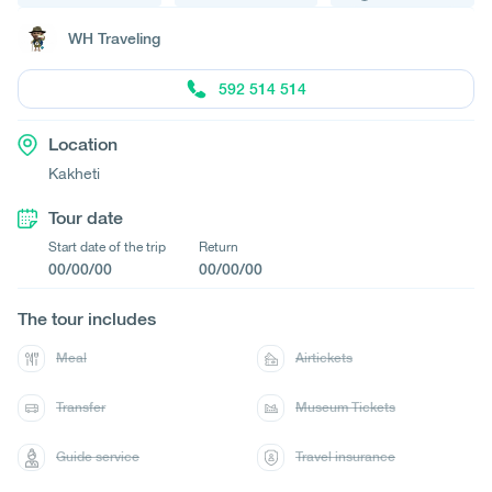
WH Traveling
592 514 514
Location
Kakheti
Tour date
Start date of the trip
Return
00/00/00
00/00/00
The tour includes
Meal
Airtickets
Transfer
Museum Tickets
Guide service
Travel insurance