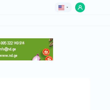
Geo
Eng
Rus