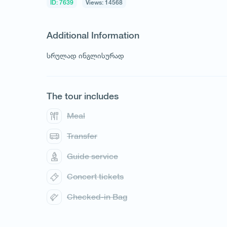
ID: 7639
Views: 14568
Additional Information
სრულად ინგლისურად
1
/
1
The tour includes
Meal
Transfer
Guide service
Concert tickets
Checked-in Bag