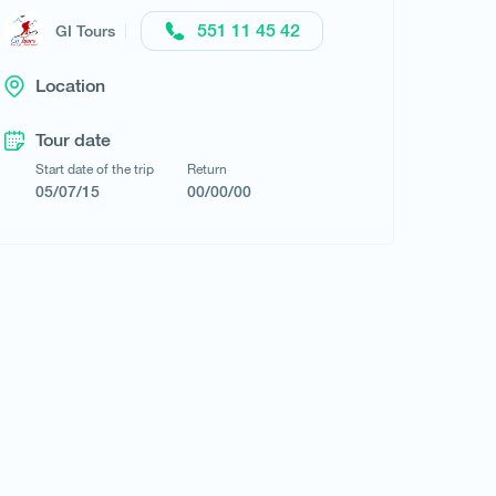
Request a tour
551 11 45 42
GI Tours
Location
Tour date
Start date of the trip
Return
05/07/15
00/00/00