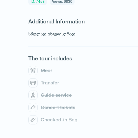
ID: 7458
Views: 6830
Additional Information
სრულად ინგლისურად
1
/
1
The tour includes
Meal
Transfer
Guide service
Concert tickets
Checked-in Bag