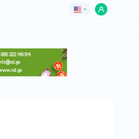
Geo
Eng
Rus