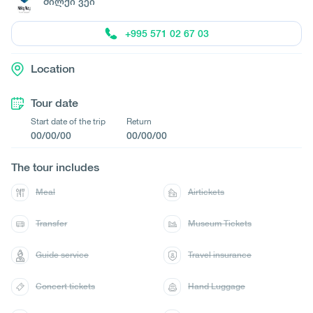
მილქი ვეი
+995 571 02 67 03
Location
Tour date
Start date of the trip
Return
00/00/00
00/00/00
The tour includes
Meal
Airtickets
Transfer
Museum Tickets
Guide service
Travel insurance
Concert tickets
Hand Luggage