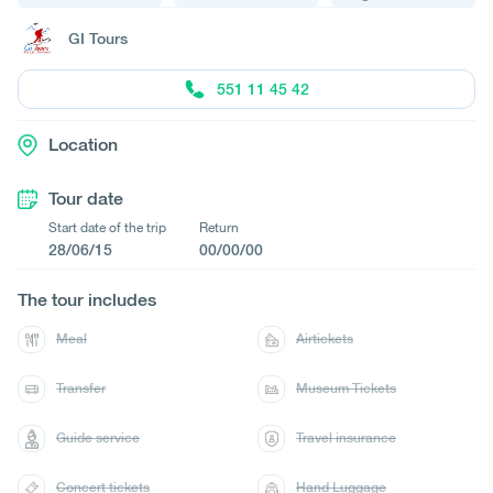
GI Tours
551 11 45 42
Location
Tour date
Start date of the trip
Return
28/06/15
00/00/00
The tour includes
Meal
Airtickets
Transfer
Museum Tickets
Guide service
Travel insurance
Concert tickets
Hand Luggage