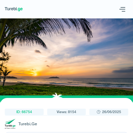
1
/
1
Geo
Eng
Request a tour
ID: 66754
Views: 8154
26/06/2025
Turebi.Ge