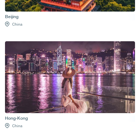
Beijing
China
Hong-Kong
China