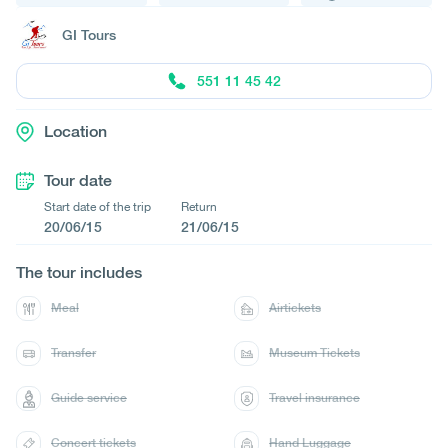
GI Tours
551 11 45 42
Location
Tour date
Start date of the trip
Return
20/06/15
21/06/15
The tour includes
Meal
Airtickets
Transfer
Museum Tickets
Guide service
Travel insurance
Concert tickets
Hand Luggage