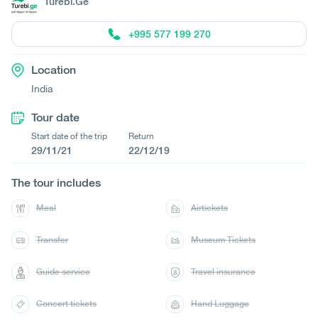
Turebi.Ge
+995 577 199 270
Location
India
Tour date
Start date of the trip
Return
29/11/21
22/12/19
The tour includes
Meal
Airtickets
Transfer
Museum Tickets
Guide service
Travel insurance
Concert tickets
Hand Luggage