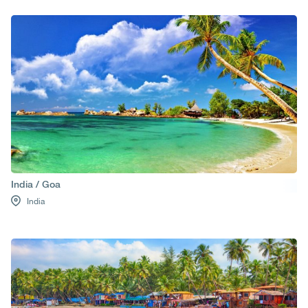
India / Goa
India