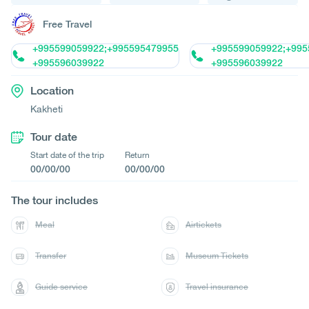
Free Travel
+995599059922;+995595479955
+995599059922;+995
+995596039922
+995596039922
Location
Kakheti
Tour date
Start date of the trip
Return
00/00/00
00/00/00
The tour includes
Meal
Airtickets
Transfer
Museum Tickets
Guide service
Travel insurance