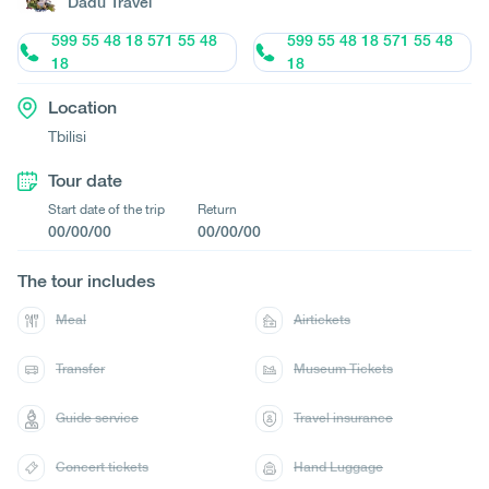
Dadu Travel
599 55 48 18 571 55 48
599 55 48 18 571 55 48
18
18
Location
Tbilisi
Tour date
Start date of the trip
Return
00/00/00
00/00/00
The tour includes
Meal
Airtickets
Transfer
Museum Tickets
Guide service
Travel insurance
Concert tickets
Hand Luggage