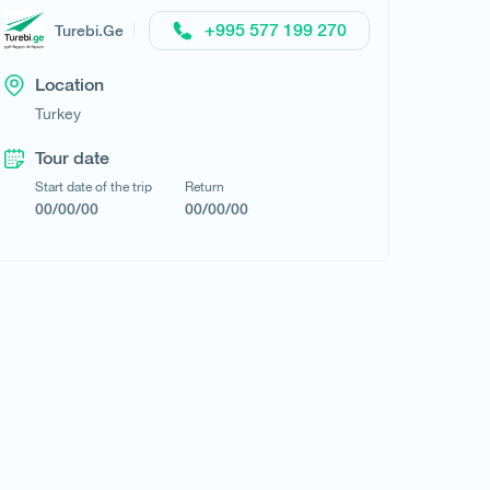
+995 577 199 270
Turebi.Ge
Go Tour
Location
Turkey
Tour date
Start date of the trip
Return
00/00/00
00/00/00