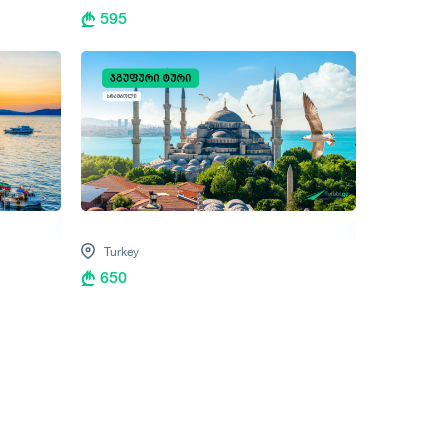
595
Turkey
650