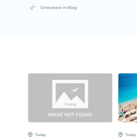
Checked-in Bag
1
/
1
Turkey
Turkey