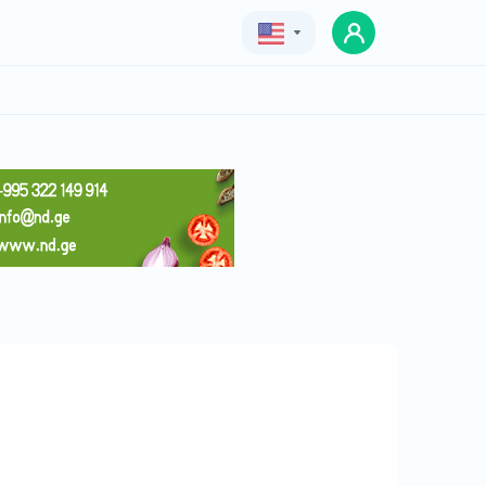
Geo
Eng
Rus