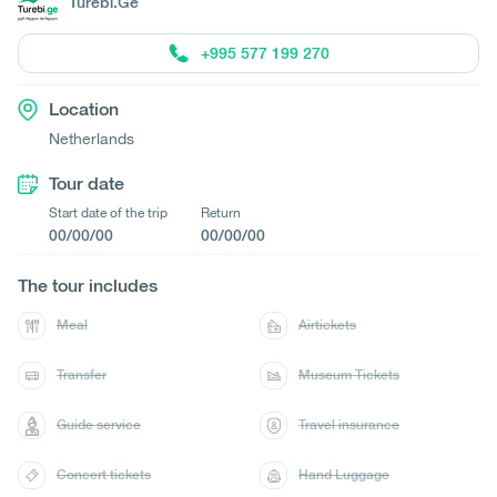
Turebi.Ge
+995 577 199 270
Location
Netherlands
Tour date
Start date of the trip
Return
00/00/00
00/00/00
The tour includes
Meal
Airtickets
Transfer
Museum Tickets
Guide service
Travel insurance
Concert tickets
Hand Luggage