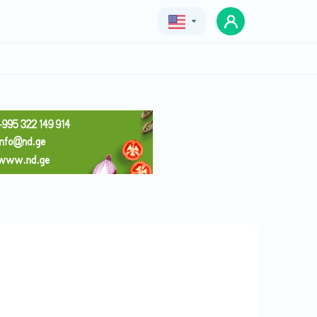
Geo
Eng
Rus