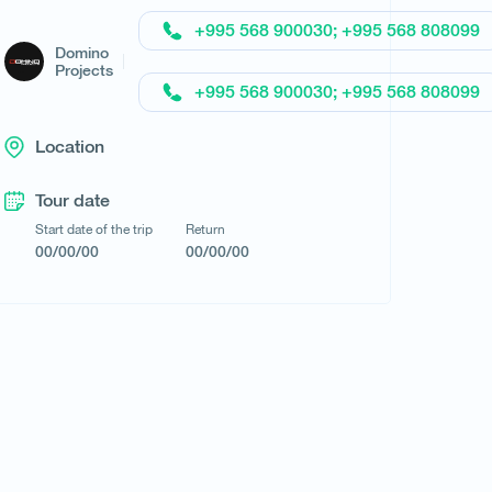
+995 568 900030; +995 568 808099
Domino
Projects
+995 568 900030; +995 568 808099
Location
Tour date
Start date of the trip
Return
00/00/00
00/00/00
Request a tour