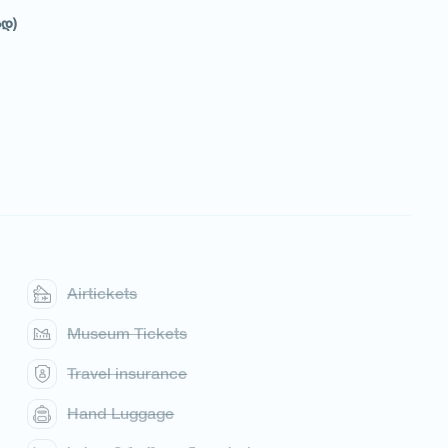
ად)
Airtickets
Museum Tickets
Travel insurance
Hand Luggage